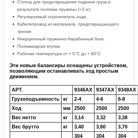
Стопор для предотвращения падения груза в
результате поломки пружины (>3 кг).
Регулируемый ограничитель хода.
Кабелепровод из материала, предотвращающего
трение.
Инерционный пружинно-барабанный блок.
Полиамидная втулка.
Рабочая температура от + 5°C до + 60°C.
Эти новые балансиры оснащены устройством,
позволяющим останавливать ход простым
движением.
АРТ.
9346AX
9347AX
9348AX
Грузоподъемность
кг
2-4
4-6
6-8
Ход
мм
2500
2500
2500
Вес нетто
кг
3,14
3,32
3,38
Вес брутто
кг
3,40
3,60
3,70
304
304
304